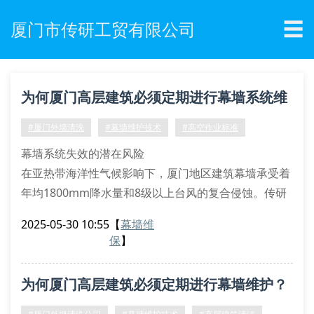
☰
厦门市传研工贸有限公司
为何厦门高层建筑必须定期进行幕墙系统维
护？
#厦门外墙清洗
#幕墙维护技术
#高空作业标准
幕墙系统失效的潜在风险
在亚热带海洋性气候影响下，厦门地区建筑幕墙承受着
年均1800mm降水量和8级以上台风的复合侵蚀。传研
工贸的检测数据显示，未定期维护的单元式玻璃幕墙接
2025-05-30 10:55
【
幕墙维
缝处，3年后胶条老化率可达72%，结构胶剥离强度下
保
】
降至初始值的43%。通过傅里叶红外光谱分析发现，污
染物中硅酸盐结晶体会加速密封材料的热氧降解过程。
为何厦门高层建筑必须定期进行幕墙维护？
专业维保的技术实现路径
光催化氧化清洗技术：采用tio₂纳米涂层处理，