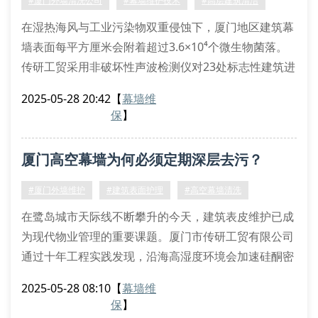
#厦门外墙清洗公司
#幕墙维护技术
#高层建筑清洁
在湿热海风与工业污染物双重侵蚀下，厦门地区建筑幕
墙表面每平方厘米会附着超过3.6×10⁴个微生物菌落。
传研工贸采用非破坏性声波检测仪对23处标志性建筑进
行基材渗透率测试，发现未定期维护的幕墙结构抗压强
2025-05-28 20:42
【
幕墙维
度年均衰减达7.8%。
保
】
幕墙维护技术参数解析
纳米钛瓷净洗剂在ph值9.2-9.8区间可实现最佳去污效
厦门高空幕墙为何必须定期深层去污？
果，其粒径分布d50值控制在120-150nm范围，能有效
穿透硅酮密封胶分子间隙。通过傅里叶红外
#厦门外墙维护
#建筑表面护理
#高空幕墙清洗
在鹭岛城市天际线不断攀升的今天，建筑表皮维护已成
为现代物业管理的重要课题。厦门市传研工贸有限公司
通过十年工程实践发现，沿海高湿度环境会加速硅酮密
封胶老化，导致幕墙接缝析晶现象频发。我们的三维激
2025-05-28 08:10
【
幕墙维
光测距系统曾检测到某超高层建筑存在0.3mm微裂隙渗
保
】
水，这正是长期忽视光催化纳米涂层养护的典型后果。