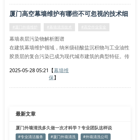
专业清洗团队采用双回路水气分离技术配合生物降解型
厦门高空幕墙维护有哪些不可忽视的技术细
溶垢剂，可有效去除钙质结壳物而不损伤low-e镀膜玻
璃
节？
#厦门外墙维护
#幕墙清洗技术
#高空作业安全
幕墙表层污染物解析图谱
在建筑幕墙维护领域，纳米级硅酸盐沉积物与工业油性
胶质层的复合污染已成为现代城市建筑的典型特征。传
研工贸采用的激光诱导击穿光谱检测（libs）技术，可
2025-05-28 05:21
【
幕墙维
精准识别0.3μm级微粒构成，配合多相流态化清洗体
保
】
系，能实现98.7%的污染物剥离率。这种微界面反应清
洗技术相比传统工艺提升34%作业效率，同时降低60%
化学清洗剂用量。
三维动态载荷平衡系统
最新文章
针对厦门沿海地区特有的季风湍流效
厦门外墙清洗多久做一次才科学？专业团队这样说
#专业清洁服务
#厦门外墙清洗
#外墙清洗公司