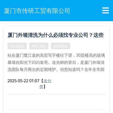
☰
厦门市传研工贸有限公司
厦门外墙清洗为什么必须找专业公司？这些
隐患你可能没想到
#专业清洁
#厦门保洁
#外墙清洗
站在厦门鹭江道的高层写字楼往下望，30层楼高的玻璃
幕墙在阳光下闪闪发亮。这光鲜的背后，是厦门外墙清
洗团队每月两次的定期维护。但您知道吗？去年全市因
高空作业引发的安全事故中，78%都来自非专业人员的
2025-05-22 01:07
【
未分
违规操作。
类
】
一、专业外墙清洗的五大核心优势
1. 特种作业资质认证：正规公司持有高空悬挂作业证，
员工经过200小时以上实操训练
2. 进口清洗设备：采用德国凯驰高压水枪，出水量精确