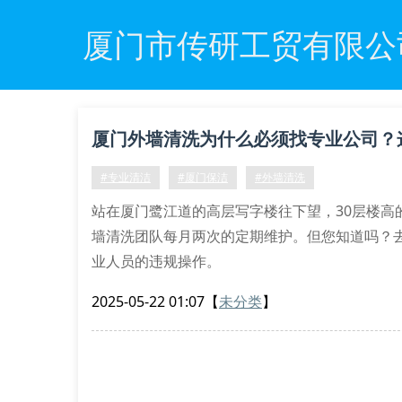
厦门市传研工贸有限公
厦门外墙清洗为什么必须找专业公司？
#专业清洁
#厦门保洁
#外墙清洗
站在厦门鹭江道的高层写字楼往下望，30层楼高
墙清洗团队每月两次的定期维护。但您知道吗？去
业人员的违规操作。
一、专业外墙清洗的五大核心优势
2025-05-22 01:07
【
未分类
】
1. 特种作业资质认证：正规公司持有高空悬挂作
2. 进口清洗设备：采用德国凯驰高压水枪，出水量精