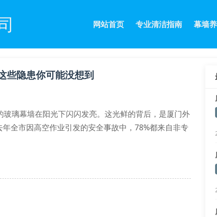
司
网站首页
专业清洁指南
幕墙养
这些隐患你可能没想到
的玻璃幕墙在阳光下闪闪发亮。这光鲜的背后，是厦门外
年全市因高空作业引发的安全事故中，78%都来自非专
业证，员工经过200小时以上实操训练
确控制在3-5l/分钟