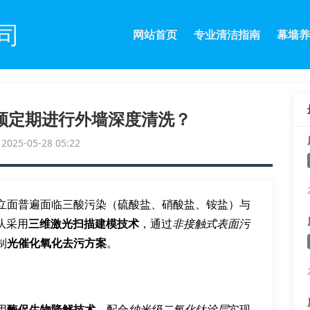
司
网站首页
专业清洁指南
幕墙养
须定期进行外墙深度清洗？
25-05-28 05:22
立面普遍面临三酸污染（硫酸盐、硝酸盐、铵盐）与
队采用
三维激光扫描建模技术
，通过
非接触式表面污
制
光催化氧化去污方案
。
用
酶促生物降解技术
，配合
纳米级二氧化钛涂层
实现