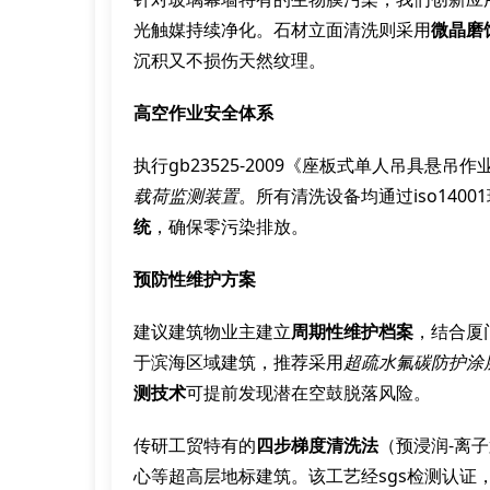
光触媒持续净化。石材立面清洗则采用
微晶磨
沉积又不损伤天然纹理。
高空作业安全体系
执行gb23525-2009《座板式单人吊具悬
载荷监测装置
。所有清洗设备均通过iso140
统
，确保零污染排放。
预防性维护方案
建议建筑物业主建立
周期性维护档案
，结合厦
于滨海区域建筑，推荐采用
超疏水氟碳防护涂
测技术
可提前发现潜在空鼓脱落风险。
传研工贸特有的
四步梯度清洗法
（预浸润-离
心等超高层地标建筑。该工艺经sgs检测认证