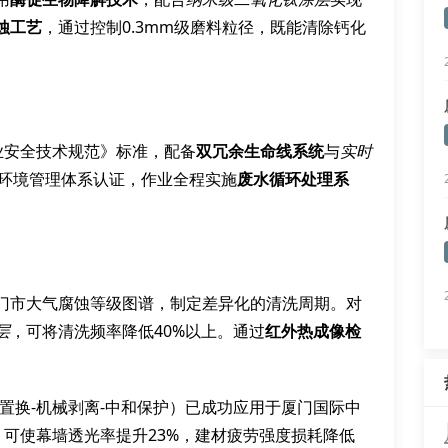
蚀工艺
，通过控制0.3mm级磨料粒径，既能清除钙化
吊作业安全技术规范》标准，配备
双冗余生命线系统
与
实时
01环境管理体系认证，作业全程实施
废水循环处理系
门市大气腐蚀等级图谱，制定差异化的清洗周期。对
层
，可将清洗频率降低40%以上。通过
红外热成像检
子置换-机械剥离-中和保护）已成功应用于厦门国际中
，可使幕墙透光率提升23%，建材疲劳强度损耗降低