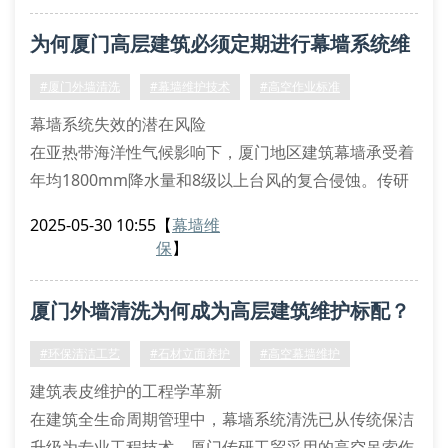
方案提供科学依据。
为何厦门高层建筑必须定期进行幕墙系统维
高空作业安全体系构建
针对厦门地区特有的海洋性气候，公司研发的氯离子侵
护？
#厦门外墙清洗
#幕墙维护技术
#高空作业标准
蚀防护系统包含
幕墙系统失效的潜在风险
在亚热带海洋性气候影响下，厦门地区建筑幕墙承受着
年均1800mm降水量和8级以上台风的复合侵蚀。传研
工贸的检测数据显示，未定期维护的单元式玻璃幕墙接
2025-05-30 10:55
【
幕墙维
缝处，3年后胶条老化率可达72%，结构胶剥离强度下
保
】
降至初始值的43%。通过傅里叶红外光谱分析发现，污
染物中硅酸盐结晶体会加速密封材料的热氧降解过程。
厦门外墙清洗为何成为高层建筑维护标配？
专业维保的技术实现路径
光催化氧化清洗技术：采用tio₂纳米涂层处理，
#环保清洁工艺
#石材立面养护
#高空幕墙维护
建筑表皮维护的工程学革新
在建筑全生命周期管理中，幕墙系统清洗已从传统保洁
升级为专业工程技术。厦门传研工贸采用的高空吊索作