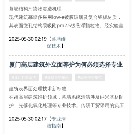
损维护。在厦门国际
幕墙结构污染物渗透机理
现代建筑幕墙多采用low-e镀膜玻璃及复合铝板材质，
其表面微孔结构易吸附pm2.5级悬浮颗粒物。经实验室
电镜扫描显示，常规清洗仅能去除粒径＞5μm的污染
2025-05-30 02:19
【
幕墙维
物，而纳米级有机硅污染会形成分子层吸附。传研工贸
保技术
】
采用的等离子雾化清洗技术，配合双亲性纳米清洗剂，
可有效分解0.3-1.2μm级顽固污染物。
厦门高层建筑外立面养护为何必须选择专业
高空清洗作业安全体系
根据jgj 80-2016《建筑施工高处作业安全规范》，
团队？
#厦门外墙清洗
#建筑养护技术
#高空作业规范
建筑表界面处理技术新标准
在超高层建筑维护领域，幕墙系统清洁涉及纳米基材防
护、光催化氧化处理等专业技术。传研工贸采用的负压
吸附式清洗装置，配备微米级过滤系统，能有效清除
2025-05-30 02:17
【
专业清
pm2.5级悬浮颗粒物。根据gb 50352-2019《民用建筑
洁指南
】
设计统一标准》，外立面清洗需符合材料耐受性参数，