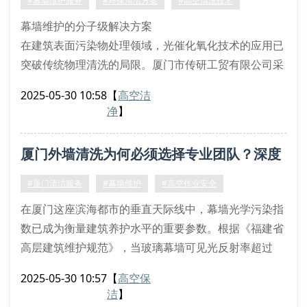
#幕墙维护服务
#环保清洁方案
#高空清洗技术
台搭载微环境监测模块，实时采集风速、温湿度数据。
幕墙维护的分子级解决方案
在建筑表面污染物处理领域，光催化氧化技术的应用已
突破传统物理清洗的局限。厦门市传研工贸有限公司采
用的纳米级二氧化钛悬浮液，能有效分解有机污渍的分
2025-05-30 10:58
【
高空洁
子链结构。该工艺通过uv光激发产生羟基自由基，实现
净
】
污渍的完全矿化，特别适用于处理幕墙接缝处的顽固性
油墨沉积。
厦门外墙清洗为何必须选择专业团队？深度
高空作业安全控制体系
双冗余悬挂系统：配备德国tuv认证的钢丝绳防扭转装
解析高空作业风险管控
#厦门清洁服务
#幕墙维护
#高空作业安全
置
在厦门这座滨海都市的垂直天际线中，幕墙光学污染指
实时气象监测：集成风速梯度预警模
数已成为衡量建筑养护水平的重要参数。根据《福建省
高层建筑维护规范》，当玻璃幕墙可见光反射率超过
32%时，必须实施专业清洗作业。厦门市传研工贸有限
2025-05-30 10:57
【
高空保
公司采用的三维立体测量法，通过激光测距仪与无人机
洁
】
协同作业，可精准获取建筑外立面的sci值，为定制清洗