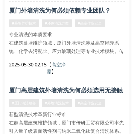
避免酸碱失衡导致的硅酮密封胶老化。
厦门外墙清洗为何必须依赖专业团队？
专业化作业的六大核心要素
三维激光扫描预评估系统
#幕墙养护技术
#环保清洗方案
#高空作业安全
特种防腐蚀清洗剂配比方案
专业清洗的本质要求
双冗
在建筑幕墙维护领域，厦门外墙清洗涉及高空绳降系
统、化学去污配比、应力玻璃处理等专业技术模块。传
研工贸采用纳米级去污剂与微晶抛光工艺，对花岗岩幕
2025-05-30 02:15
【
高空净
墙实施晶相重构技术，针对玻璃幕墙运用分子级剥离方
界
】
案，确保材质零损伤。根据厦门地区特有的海洋性气候
特征，我们的工程师团队开发出盐雾中和清洗剂，有效
厦门高层建筑外墙清洗为何必须选用无接触
解决海风侵蚀造成的钙化沉积问题。
工程实施的关键要素
式工艺？
#厦门清洁服务
#外墙清洗技术
#高空作业安全
1. 高空作业安全体系
新型清洗技术革新行业标准
双保险吊
在超高层建筑维护领域，厦门市传研工贸有限公司率先
引入量子级表面活性剂与纳米二氧化钛复合清洗体系。