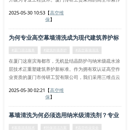
业系统融合了工业级安全评估算法，通过应力分布建模
2025-05-30 10:53
【
高空维
精确计算锚点承载力。我们的纳米级光触媒涂层技术可
保
】
实现90天持续抑菌效果，相较普通清洗服务延长3倍维
护周期。
为何专业高空幕墙清洗成为现代建筑养护标
材料适配性清洗方案解析
针对不同幕墙材质特性，我们开发了梯度式清洗矩阵：
配？
#厦门清洁服务
#建筑外墙养护
#高空幕墙清洗
花岗岩立面采用微晶抛磨再生工艺
在厦门这座滨海都市，无机盐结晶防护与纳米级疏水涂
玻璃
层技术正重塑建筑养护新标准。作为拥有双认证高空作
业资质的厦门市传研工贸有限公司，我们采用三维点云
扫描系统对建筑外立面进行精准建模，配合低表面张力
2025-05-30 02:21
【
高空维
清洗剂实现零损伤清洁。
保
】
幕墙清洗工艺演进史
传统吊篮式人工擦拭已逐渐被无人机预检系统取代。我
幕墙清洗为何必须选用纳米级清洗剂？专业
们自主研发的磁吸附轨道机器人可完成曲面幕墙深度清
洁，搭配可调频声波除尘装置，对光伏幕墙组件实现无
解答来了
#幕墙清洗技术
#环保清洁方案
#高空作业安全