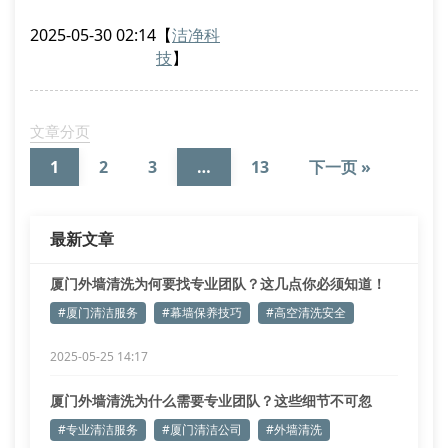
该技术突破传统酸碱清洗的腐蚀风险，通过光触媒反应
2025-05-30 02:14
【
洁净科
实现有机污染物分子链断裂。实测数据显示，采用cfd
技
】
流体力学模拟的清洗路径规划，可使药剂覆盖率提升至
98.6%，较传统方式减少23%的耗水量。
特种作业装备的技术参数解析
文章分页
公司自主研发的zq-7型高空作业吊篮配备双冗余制动系
1
2
3
…
13
下一页 »
统
最新文章
厦门外墙清洗为何要找专业团队？这几点你必须知道！
#厦门清洁服务
#幕墙保养技巧
#高空清洗安全
2025-05-25 14:17
厦门外墙清洗为什么需要专业团队？这些细节不可忽
视！
#专业清洁服务
#厦门清洁公司
#外墙清洗