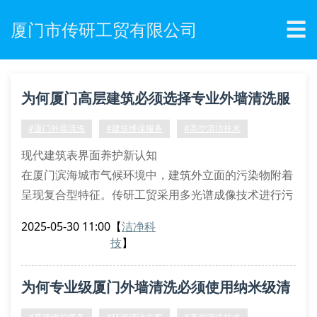
☰
厦门市传研工贸有限公司
为何厦门高层建筑必须选择专业外墙清洗服
务？
#厦门外墙清洗
#建筑维保服务
#高空清洁技术
现代建筑表界面养护新认知
在厦门滨海城市气候环境中，建筑外立面的污染物附着
呈现复合型特征。传研工贸采用多光谱成像技术进行污
染源分析，通过检测二氧化硫结晶度、pm2.5渗透深度
2025-05-30 11:00
【
洁净科
等参数，制定个性化清洗方案。我们的纳米级界面活性
技
】
剂可精准分解硅酸盐沉积物，同时保持花岗岩幕墙的天
然纹理。
为何专业级厦门外墙清洗必须使用纳米级清
特种作业装备体系解析
公司配置的高空吊篮系统配备双冗余制动装置，作业平
洗剂？