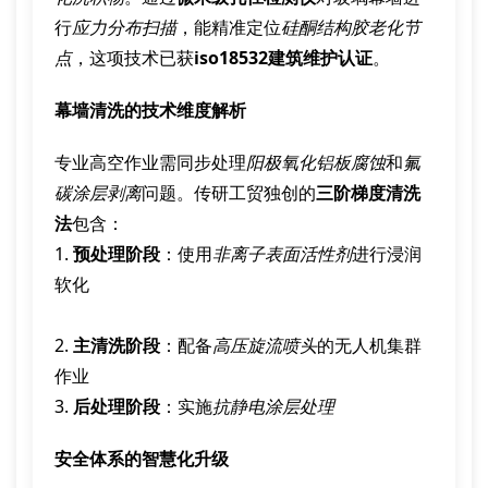
行
应力分布扫描
，能精准定位
硅酮结构胶老化节
点
，这项技术已获
iso18532建筑维护认证
。
幕墙清洗的技术维度解析
专业高空作业需同步处理
阳极氧化铝板腐蚀
和
氟
碳涂层剥离
问题。传研工贸独创的
三阶梯度清洗
法
包含：
1.
预处理阶段
：使用
非离子表面活性剂
进行浸润
软化
2.
主清洗阶段
：配备
高压旋流喷头
的无人机集群
作业
3.
后处理阶段
：实施
抗静电涂层处理
安全体系的智慧化升级