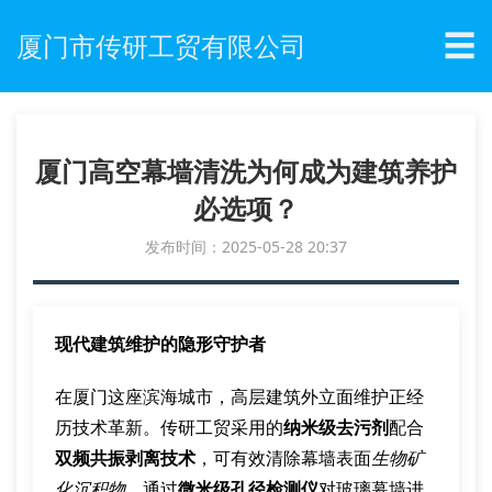
☰
厦门市传研工贸有限公司
厦门高空幕墙清洗为何成为建筑养护
必选项？
发布时间：2025-05-28 20:37
现代建筑维护的隐形守护者
在厦门这座滨海城市，高层建筑外立面维护正经
历技术革新。传研工贸采用的
纳米级去污剂
配合
双频共振剥离技术
，可有效清除幕墙表面
生物矿
化沉积物
。通过
微米级孔径检测仪
对玻璃幕墙进