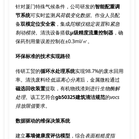
针对厦门特殊气候条件，公司研发的
智能配重调
节系统
可实时监测
风荷载变化数据
。作业人员配
备
双模定位安全索
，集成
陀螺仪稳定装置
和
紧急
制动模块
。清洗设备搭载
μ级精度流量控制器
，确
保药剂用量误差控制在±0.3ml/㎡。
环保标准的技术实现路径
传研工贸的
循环水处理系统
实现98.7%的废水回用
率。清洗废料经
低温离心分离
后，金属微粒通过
磁选回收装置
提取，有机物残渣则进行
生物酶解
处理
。该工艺符合
gb50325建筑清洁规范
的
vocs
排放限值
要求。
数据驱动的维保决策系统
建立
幕墙健康度评估模型
，综合
表面粗糙度指