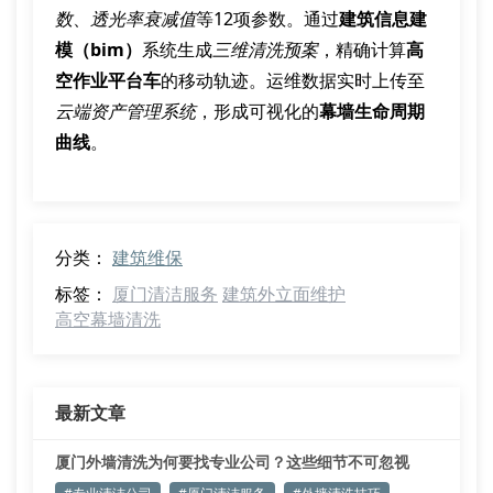
数
、
透光率衰减值
等12项参数。通过
建筑信息建
模（bim）
系统生成
三维清洗预案
，精确计算
高
空作业平台车
的移动轨迹。运维数据实时上传至
云端资产管理系统
，形成可视化的
幕墙生命周期
曲线
。
分类：
建筑维保
标签：
厦门清洁服务
建筑外立面维护
高空幕墙清洗
最新文章
厦门外墙清洗为何要找专业公司？这些细节不可忽视