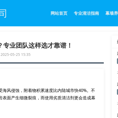
司
网站首页
专业清洁指南
幕墙养
？专业团队这样选才靠谱！
25-05-25 15:35
受海风侵蚀，附着物积累速度比内陆城市快40%。不
岩表面产生细微裂痕，而使用劣质清洁剂更会造成幕